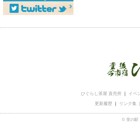
ひぐらし茶屋 直売所
｜
イベ
更新履歴
｜
リンク集
© 里の