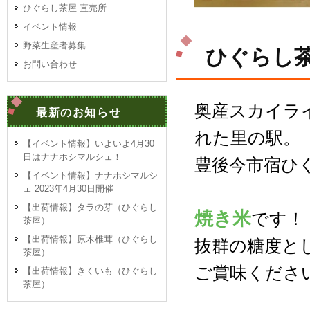
ひぐらし茶屋 直売所
イベント情報
野菜生産者募集
ひぐらし茶
お問い合わせ
奥産スカイラ
最新のお知らせ
れた里の駅。
【イベント情報】いよいよ4月30
日はナナホシマルシェ！
豊後今市宿ひ
【イベント情報】ナナホシマルシ
ェ 2023年4月30日開催
【出荷情報】タラの芽（ひぐらし
焼き米
です！
茶屋）
【出荷情報】原木椎茸（ひぐらし
抜群の糖度と
茶屋）
ご賞味くださ
【出荷情報】きくいも（ひぐらし
茶屋）