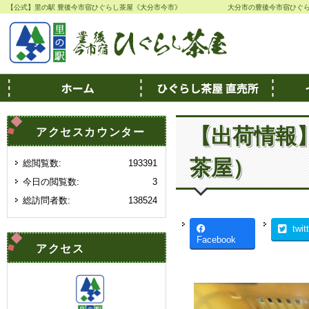
【公式】里の駅 豊後今市宿ひぐらし茶屋《大分市今市》
大分市の豊後今市宿ひぐ
【出荷情報
アクセスカウンター
茶屋）
総閲覧数:
193391
今日の閲覧数:
3
総訪問者数:
138524
twit
Facebook
アクセス