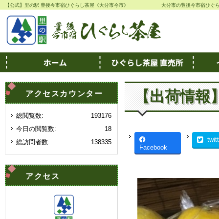
【公式】里の駅 豊後今市宿ひぐらし茶屋《大分市今市》
大分市の豊後今市宿ひぐ
【出荷情報
アクセスカウンター
総閲覧数:
193176
今日の閲覧数:
18
twit
総訪問者数:
138335
Facebook
アクセス