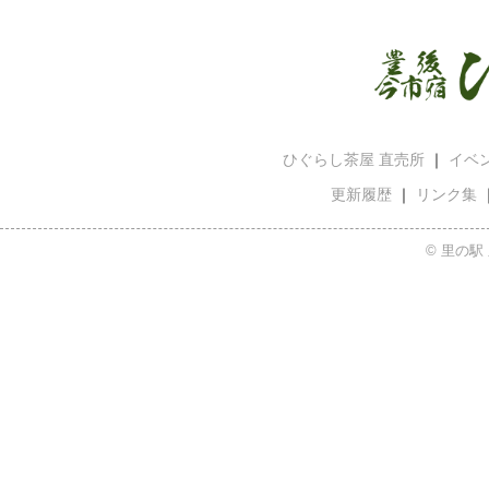
ひぐらし茶屋 直売所
｜
イベ
更新履歴
｜
リンク集
© 里の