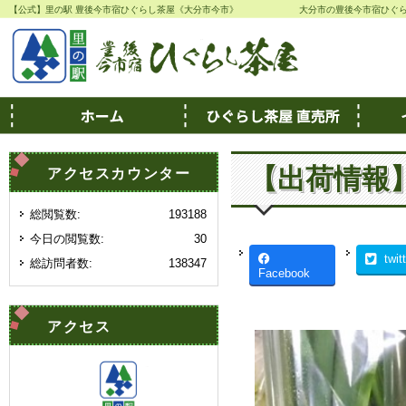
【公式】里の駅 豊後今市宿ひぐらし茶屋《大分市今市》
大分市の豊後今市宿ひぐ
【出荷情報
アクセスカウンター
総閲覧数:
193188
今日の閲覧数:
30
twit
総訪問者数:
138347
Facebook
アクセス