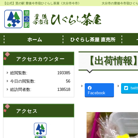
【公式】里の駅 豊後今市宿ひぐらし茶屋《大分市今市》
大分市の豊後今市宿ひぐ
【出荷情報
アクセスカウンター
総閲覧数:
193385
今日の閲覧数:
56
twit
総訪問者数:
138518
Facebook
アクセス