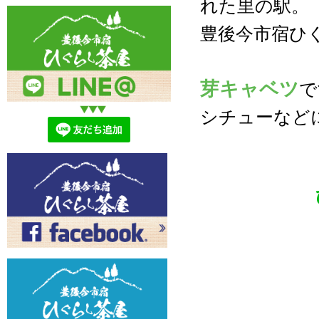
れた里の駅。
豊後今市宿ひ
芽キャベツ
で
シチューなど