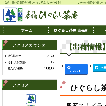
【公式】里の駅 豊後今市宿ひぐらし茶屋《大分市今市》
大分市の豊後今市宿ひぐ
【出荷情報
アクセスカウンター
総閲覧数:
193173
今日の閲覧数:
15
twit
総訪問者数:
138332
Facebook
アクセス
ひぐらし茶
奥産スカイラ