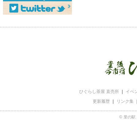
ひぐらし茶屋 直売所
｜
イベ
更新履歴
｜
リンク集
© 里の