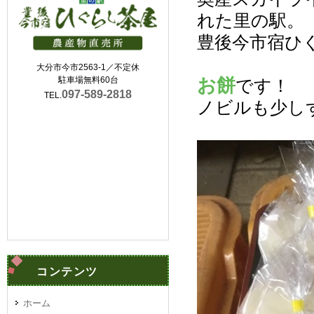
れた里の駅。
豊後今市宿ひ
大分市今市2563-1／不定休
お餅
駐車場無料60台
です！
097-589-2818
TEL.
ノビルも少し
コンテンツ
ホーム