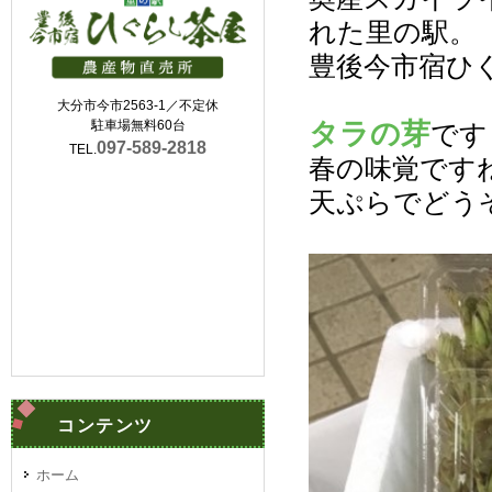
れた里の駅。
豊後今市宿ひ
大分市今市2563-1／不定休
タラの芽
駐車場無料60台
です
097-589-2818
TEL.
春の味覚です
天ぷらでどう
コンテンツ
ホーム