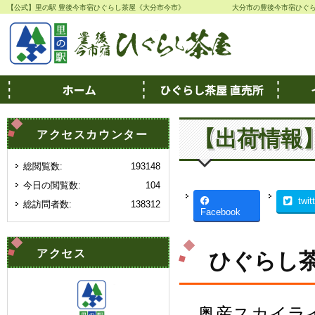
【公式】里の駅 豊後今市宿ひぐらし茶屋《大分市今市》
大分市の豊後今市宿ひぐ
【出荷情報
アクセスカウンター
総閲覧数:
193148
今日の閲覧数:
104
twit
総訪問者数:
138312
Facebook
アクセス
ひぐらし茶
奥産スカイラ