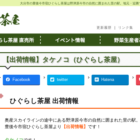
大分市の豊後今市宿ひぐらし茶屋は野津原今市の自然に囲まれた里の駅。地元・近隣
更新履歴
｜
リンク集
【出荷情報】タケノコ（ひぐらし茶屋）
Facebook
twitter
Hatena
ひぐらし茶屋 出荷情報
奥産スカイラインの途中にある野津原今市の自然に囲まれた里の駅
豊後今市宿ひぐらし茶屋より
【出荷情報】
です！
タケノコ
です！