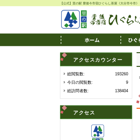
【公式】里の駅 豊後今市宿ひぐらし茶屋《大分市今市》
アクセスカウンター
総閲覧数:
193260
今日の閲覧数:
9
総訪問者数:
138404
アクセス