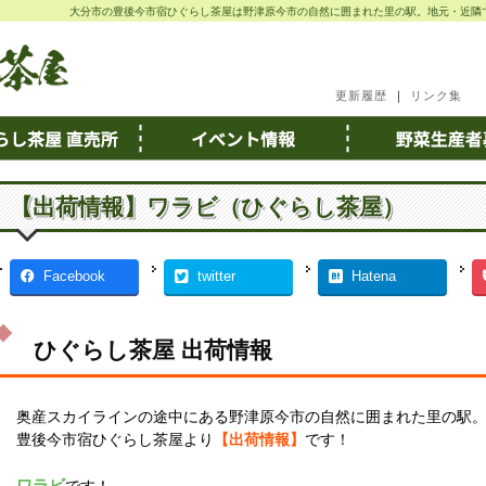
大分市の豊後今市宿ひぐらし茶屋は野津原今市の自然に囲まれた里の駅。地元・近隣
更新履歴
｜
リンク集
【出荷情報】ワラビ（ひぐらし茶屋）
Facebook
twitter
Hatena
ひぐらし茶屋 出荷情報
奥産スカイラインの途中にある野津原今市の自然に囲まれた里の駅
豊後今市宿ひぐらし茶屋より
【出荷情報】
です！
ワラビ
です！