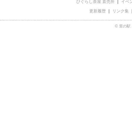
ひぐらし茶屋 直売所
｜
イベ
更新履歴
｜
リンク集
© 里の