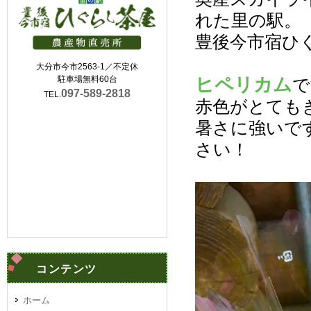
れた里の駅。
豊後今市宿ひ
大分市今市2563-1／不定休
ヒペリカム
駐車場無料60台
で
097-589-2818
TEL.
赤色がとても
暑さに強いで
さい！
コンテンツ
ホーム