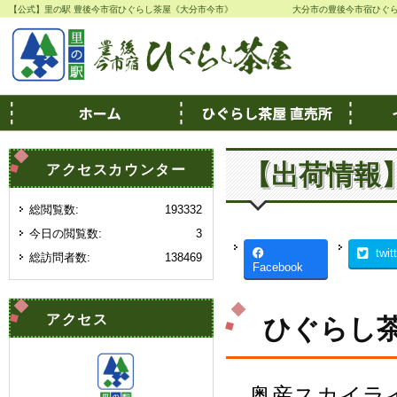
【公式】里の駅 豊後今市宿ひぐらし茶屋《大分市今市》
大分市の豊後今市宿ひぐ
【出荷情報
アクセスカウンター
総閲覧数:
193332
今日の閲覧数:
3
twit
総訪問者数:
138469
Facebook
アクセス
ひぐらし茶
奥産スカイラ