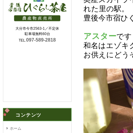
れた里の駅。
豊後今市宿ひ
大分市今市2563-1／不定休
アスター
駐車場無料60台
です
097-589-2818
TEL.
和名はエゾキ
お供えにどう
コンテンツ
ホーム