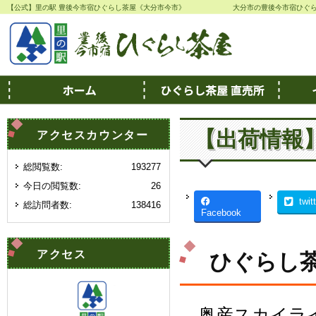
【公式】里の駅 豊後今市宿ひぐらし茶屋《大分市今市》
大分市の豊後今市宿ひぐ
【出荷情報
アクセスカウンター
総閲覧数:
193277
今日の閲覧数:
26
twit
総訪問者数:
138416
Facebook
アクセス
ひぐらし茶
奥産スカイラ