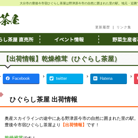
大分市の豊後今市宿ひぐらし茶屋は野津原今市の自然に囲まれた里の駅。地元・近隣
更新履歴
｜
リンク集
【出荷情報】乾燥椎茸（ひぐらし茶屋）
Facebook
twitter
Hatena
ひぐらし茶屋 出荷情報
奥産スカイラインの途中にある野津原今市の自然に囲まれた里の駅
豊後今市宿ひぐらし茶屋より
【出荷情報】
です！
乾燥椎茸
です！