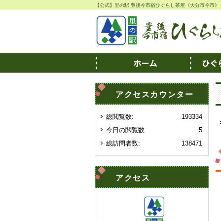
【公式】里の駅 豊後今市宿ひぐらし茶屋《大分市今市》
アクセスカウンター
総閲覧数:
193334
今日の閲覧数:
5
総訪問者数:
138471
アクセス