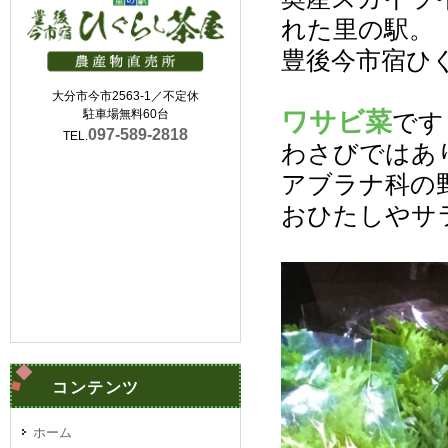
れた里の駅。
豊後今市宿ひ
大分市今市2563-1／不定休
ワサビ菜
駐車場無料60台
です
097-589-2818
TEL.
わさびではあ
アブラナ科の
おひたしやサ
コンテンツ
ホーム