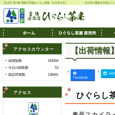
【公式】里の駅 豊後今市宿ひぐらし茶屋《大分市今市》
大分市の豊後今市宿ひぐ
【出荷情報
アクセスカウンター
総閲覧数:
193304
今日の閲覧数:
53
twit
総訪問者数:
138441
Facebook
アクセス
ひぐらし茶
奥産スカイラ