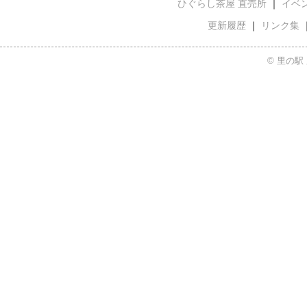
ひぐらし茶屋 直売所
｜
イベ
更新履歴
｜
リンク集
© 里の