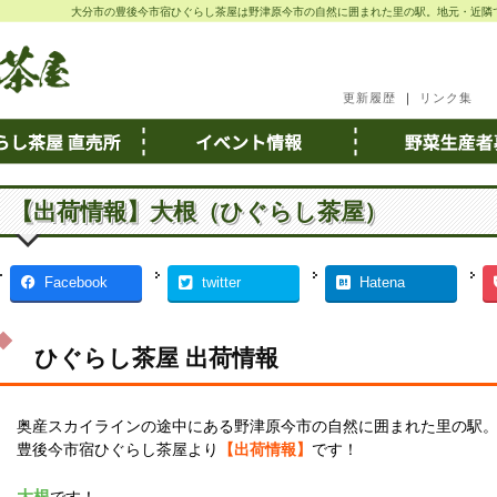
大分市の豊後今市宿ひぐらし茶屋は野津原今市の自然に囲まれた里の駅。地元・近隣
更新履歴
｜
リンク集
【出荷情報】大根（ひぐらし茶屋）
Facebook
twitter
Hatena
ひぐらし茶屋 出荷情報
奥産スカイラインの途中にある野津原今市の自然に囲まれた里の駅
豊後今市宿ひぐらし茶屋より
【出荷情報】
です！
大根
です！