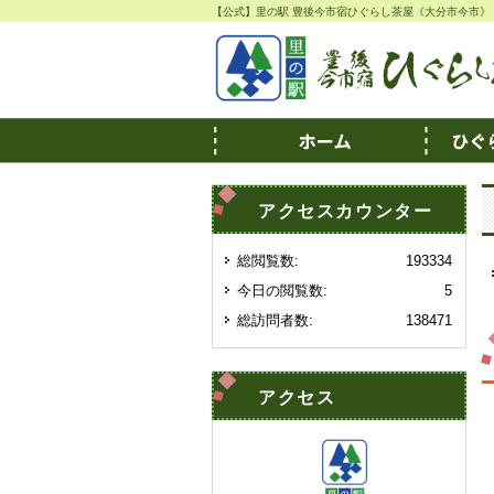
【公式】里の駅 豊後今市宿ひぐらし茶屋《大分市今市》
アクセスカウンター
総閲覧数:
193334
今日の閲覧数:
5
総訪問者数:
138471
アクセス