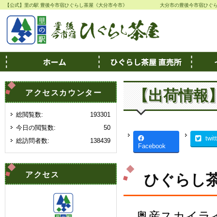
【公式】里の駅 豊後今市宿ひぐらし茶屋《大分市今市》
大分市の豊後今市宿ひぐ
【出荷情報
アクセスカウンター
総閲覧数:
193301
今日の閲覧数:
50
twit
総訪問者数:
138439
Facebook
アクセス
ひぐらし茶
奥産スカイラ