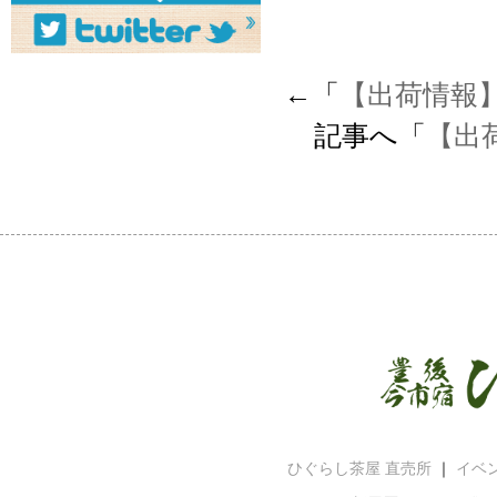
←「
【出荷情報
記事へ「
【出
ひぐらし茶屋 直売所
｜
イベ