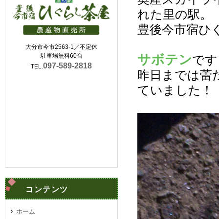
れた里の駅。
豊後今市宿ひ
大分市今市2563-1／不定休
サボテン
駐車場無料60台
です
097-589-2818
TEL.
昨日までは蕾
ていました！
コンテンツ
ホーム