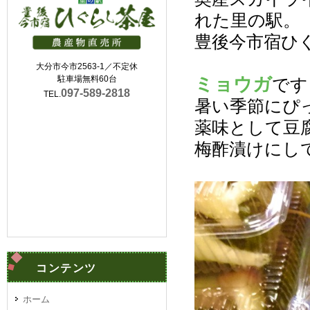
れた里の駅。
豊後今市宿ひ
大分市今市2563-1／不定休
ミョウガ
駐車場無料60台
です
097-589-2818
TEL.
暑い季節にぴ
薬味として豆
梅酢漬けにし
コンテンツ
ホーム