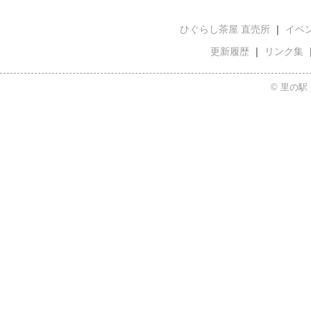
ひぐらし茶屋 直売所
｜
イベ
更新履歴
｜
リンク集
© 里の