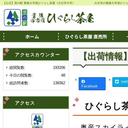
【公式】里の駅 豊後今市宿ひぐらし茶屋《大分市今市》
大分市の豊後今市宿ひぐ
【出荷情報
アクセスカウンター
総閲覧数:
193206
今日の閲覧数:
48
twit
総訪問者数:
138362
Facebook
アクセス
ひぐらし茶
奥産スカイラ