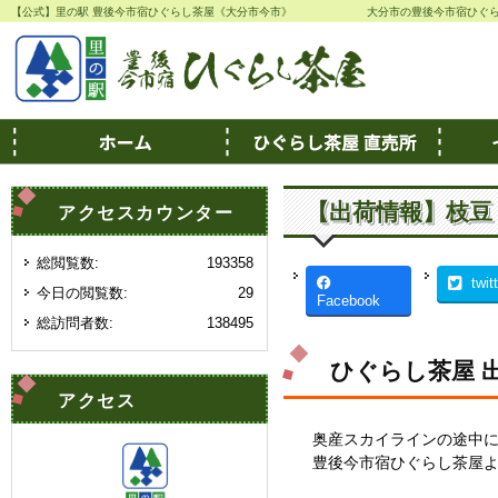
【公式】里の駅 豊後今市宿ひぐらし茶屋《大分市今市》
大分市の豊後今市宿ひぐ
【出荷情報】枝豆
アクセスカウンター
総閲覧数:
193358
twit
今日の閲覧数:
29
Facebook
総訪問者数:
138495
ひぐらし茶屋 
アクセス
奥産スカイラインの途中
豊後今市宿ひぐらし茶屋