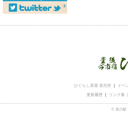
ひぐらし茶屋 直売所
｜
イベ
更新履歴
｜
リンク集
© 里の