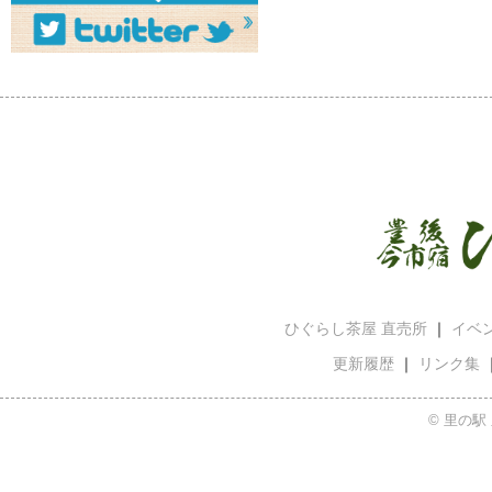
ひぐらし茶屋 直売所
｜
イベ
更新履歴
｜
リンク集
© 里の