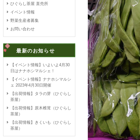
ひぐらし茶屋 直売所
イベント情報
野菜生産者募集
お問い合わせ
最新のお知らせ
【イベント情報】いよいよ4月30
日はナナホシマルシェ！
【イベント情報】ナナホシマルシ
ェ 2023年4月30日開催
【出荷情報】タラの芽（ひぐらし
茶屋）
【出荷情報】原木椎茸（ひぐらし
茶屋）
【出荷情報】きくいも（ひぐらし
茶屋）