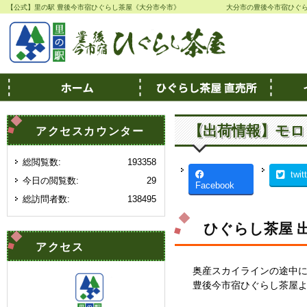
【公式】里の駅 豊後今市宿ひぐらし茶屋《大分市今市》
大分市の豊後今市宿ひぐ
【出荷情報】モロ
アクセスカウンター
総閲覧数:
193358
twit
今日の閲覧数:
29
Facebook
総訪問者数:
138495
ひぐらし茶屋 
アクセス
奥産スカイラインの途中
豊後今市宿ひぐらし茶屋