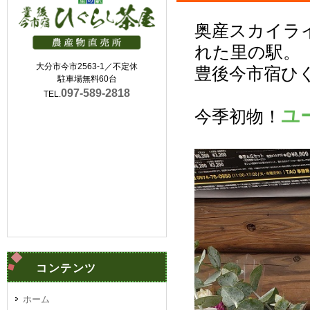
奥産スカイラ
れた里の駅。
大分市今市2563-1／不定休
豊後今市宿ひ
駐車場無料60台
097-589-2818
TEL.
ユ
今季初物！
コンテンツ
ホーム