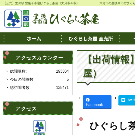
【公式】里の駅 豊後今市宿ひぐらし茶屋《大分市今市》
大分市の豊後今市宿ひぐ
【出荷情報
アクセスカウンター
屋）
総閲覧数:
193334
今日の閲覧数:
5
総訪問者数:
138471
twit
Facebook
アクセス
ひぐらし茶