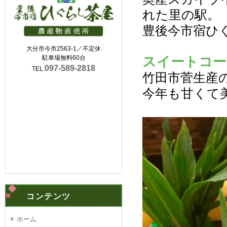
れた里の駅。
豊後今市宿ひ
大分市今市2563-1／不定休
スイートコー
駐車場無料60台
097-589-2818
TEL.
竹田市菅生産
今年も甘くて
コンテンツ
ホーム