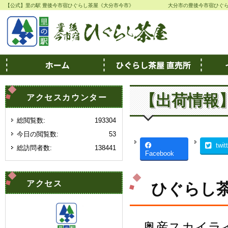
【公式】里の駅 豊後今市宿ひぐらし茶屋《大分市今市》
大分市の豊後今市宿ひぐ
【出荷情報
アクセスカウンター
総閲覧数:
193304
今日の閲覧数:
53
twit
総訪問者数:
138441
Facebook
アクセス
ひぐらし茶
奥産スカイラ