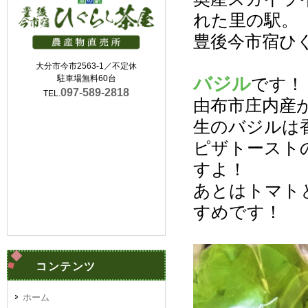
れた里の駅。
豊後今市宿ひ
大分市今市2563-1／不定休
バジル
駐車場無料60台
です！
097-589-2818
TEL.
由布市庄内産
生のバジルは
ピザトースト
すよ！
あとはトマト
すめです！
コンテンツ
ホーム