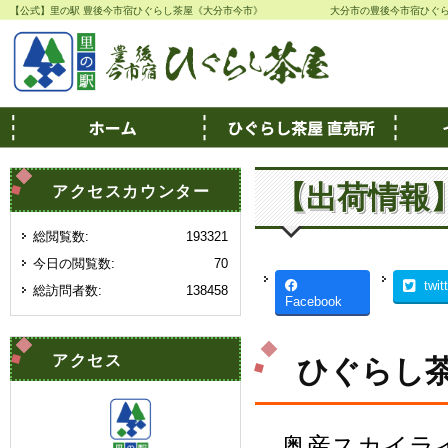
【公式】里の駅 豊後今市宿ひぐらし茶屋《大分市今市》
大分市の豊後今市宿ひぐ
【出荷情報
アクセスカウンター
総閲覧数:
193321
今日の閲覧数:
70
twit
総訪問者数:
138458
Facebook
アクセス
ひぐらし茶
奥産スカイラ