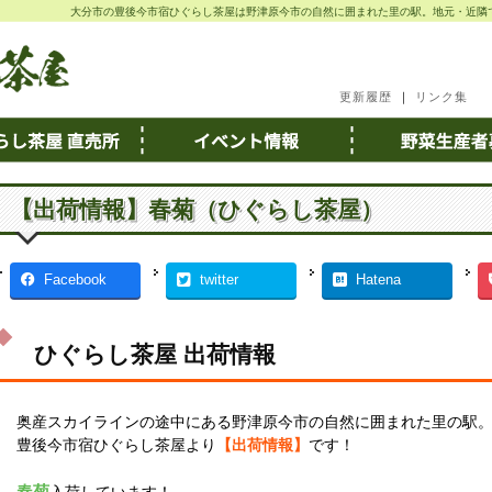
大分市の豊後今市宿ひぐらし茶屋は野津原今市の自然に囲まれた里の駅。地元・近隣
更新履歴
｜
リンク集
【出荷情報】春菊（ひぐらし茶屋）
Facebook
twitter
Hatena
ひぐらし茶屋 出荷情報
奥産スカイラインの途中にある野津原今市の自然に囲まれた里の駅
豊後今市宿ひぐらし茶屋より
【出荷情報】
です！
春菊
入荷しています！