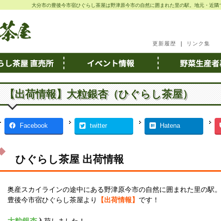
大分市の豊後今市宿ひぐらし茶屋は野津原今市の自然に囲まれた里の駅。地元・近隣
更新履歴
｜
リンク集
【出荷情報】大粒銀杏（ひぐらし茶屋）
Facebook
twitter
Hatena
ひぐらし茶屋 出荷情報
奥産スカイラインの途中にある野津原今市の自然に囲まれた里の駅
豊後今市宿ひぐらし茶屋より
【出荷情報】
です！
大粒銀杏
入荷しました！